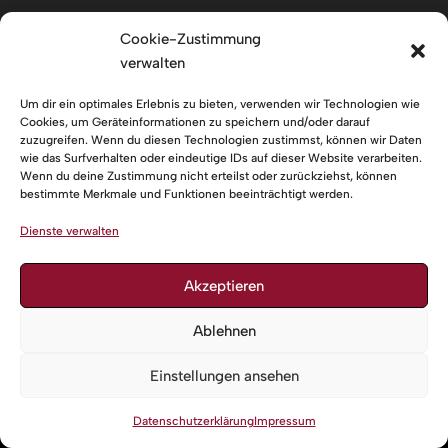
Adresse
Cookie-Zustimmung
verwalten
Kirchstraße 11
88719 Stetten
Um dir ein optimales Erlebnis zu bieten, verwenden wir Technologien wie
Ansprechpartner
Cookies, um Geräteinformationen zu speichern und/oder darauf
zuzugreifen. Wenn du diesen Technologien zustimmst, können wir Daten
1. Vorsitzender: Thorsten Laier
wie das Surfverhalten oder eindeutige IDs auf dieser Website verarbeiten.
Wenn du deine Zustimmung nicht erteilst oder zurückziehst, können
2. Vorsitzende: Daniela Kümmerli
bestimmte Merkmale und Funktionen beeinträchtigt werden.
Dirigent: Michael Mensinger
Dienste verwalten
Mitgliederbereich
Links
Akzeptieren
Impressum
Ablehnen
Datenschutzerklärung
Einstellungen ansehen
Neve
| Präsentiert von
WordPress
F
I
Datenschutzerklärung
Impressum
a
n