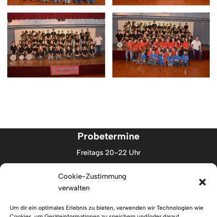
Probetermine
Freitags 20-22 Uhr
Cookie-Zustimmung
Adresse
verwalten
Kirchstraße 11
88719 Stetten
Um dir ein optimales Erlebnis zu bieten, verwenden wir Technologien wie
Cookies, um Geräteinformationen zu speichern und/oder darauf